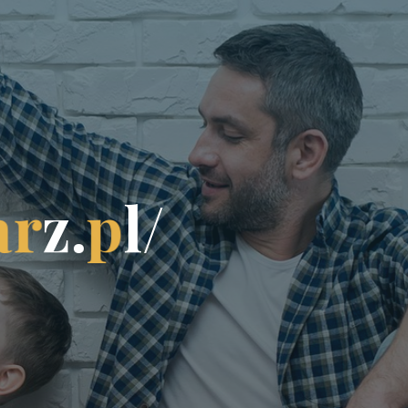
a
r
z
.
p
l
/