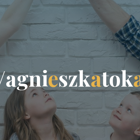
/
a
g
n
i
e
s
z
k
a
t
o
k