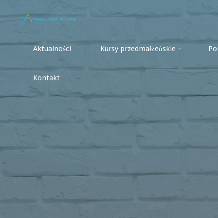
Przejdź
do
treści
Aktualności
Kursy przedmałżeńskie
Po
Dla
rodziny
Kontakt