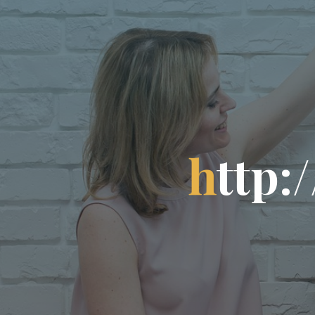
h
t
t
p
:
/