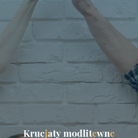
K
r
u
c
j
a
t
y
m
o
d
l
i
t
e
w
n
e