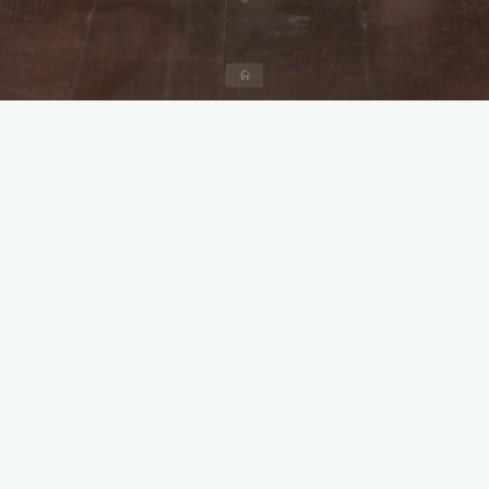
Strona
domowa
Rodzinne SOS
https://www.gabinetfalochron.pl/
https://psychoterapia-kozuchow.pl/
Psychoterapia Dorosłych i Młodzieży Elżbieta Kozakiewicz
Jestem – Pracownia psychoterapii Anna Kobylińska
http://agnieszkatokarz.pl/
http://zielonagora-emaus.sychar.org/
Pochówek dzieci zmarłych przed urodzeniem
http://fundacjacentrumrodziny.eu/
http://juglans.com.pl/
http://fccp.pl/instruktorzy/lubuskie